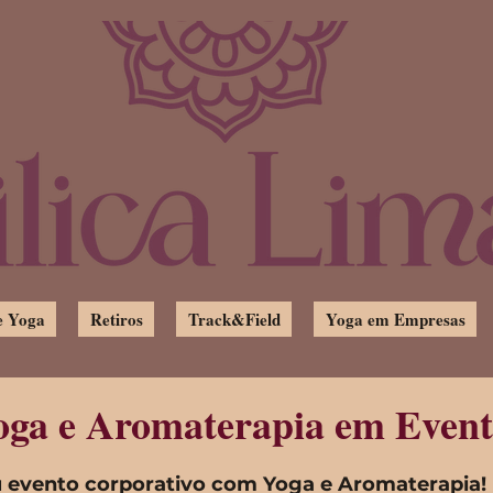
e Yoga
Retiros
Track&Field
Yoga em Empresas
oga e Aromaterapia em Event
u evento corporativo com Yoga e Aromaterapia!