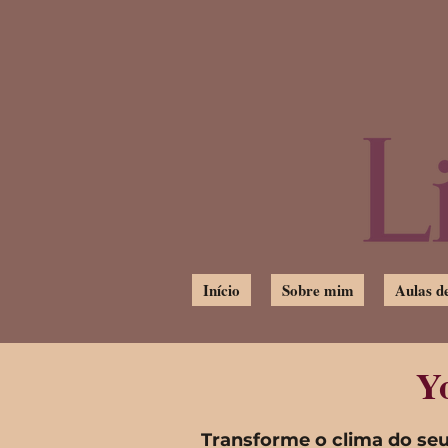
Início
Sobre mim
Aulas d
Y
Transforme o clima do se